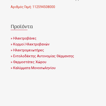
Αριθμός Γεμή: 112594508000
Προϊόντα
» Ηλεκτροβάνες
» Κορμοί Ηλεκτροβανών
» Ηλεκτρομειωτήρες
» Εντολοδέκτης Αυτονομίας Θέρμανσης
» Θερμοστάτες Χώρου
» Καλύμματα Μονοσωληνίου